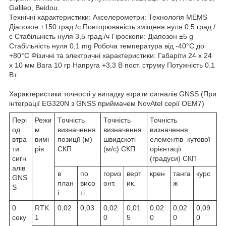
Galileo, Beidou.
Технічні характеристики: Акселерометри: Технологія MEMS
Діапозон ±150 град./c Повторюваність зміщеня нуля 0,5 град./
с Стабільність нуля 3,5 град./ч Гіроскопи: Діапозон ±5 g
Стабільність нуля 0,1 mg Робоча температура від -40°С до
+80°С Фізичні та электричні характеристики: Габаріти 24 x 24
x 10 мм Вага 10 гр Напруга +3,3 В пост. струму Потужність 0.1
Вт
Характеристики точності у випадку втрати сигналів GNSS (При
інтеграції EG320N з GNSS приймачем NovAtel серії ОЕМ7)
Пері
Режи
Точність
Точність
Точність
од
м
визначення
визначення
визначення
втра
вимі
позиції (м)
швидскоті
елементів кутової
ти
рів
СКП
(м/с) СКП
орієнтації
сигн
(градуси) СКП
алів
в
по
гориз
верт
крен
танга
курс
GNS
план
висо
онт.
ик.
ж
S
і
ті
0
RTK
0,02
0,03
0,02
0,01
0,02
0,02
0,09
секу
1
0
5
0
0
0