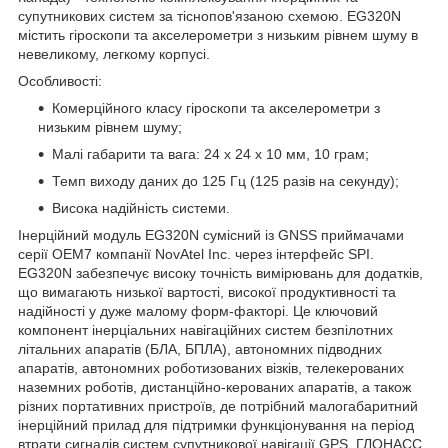
супутникових систем за тіснопов'язаною схемою. EG320N
містить гіроскопи та акселерометри з низьким рівнем шуму в
невеликому, легкому корпусі.
Особливості:
Комерційного класу гіроскопи та акселерометри з
низьким рівнем шуму;
Малі габарити та вага: 24 х 24 х 10 мм, 10 грам;
Темп виходу даних до 125 Гц (125 разів на секунду);
Висока надійність системи.
Інерційний модуль EG320N сумісний із GNSS приймачами
серії ОЕМ7 компанії NovAtel Inc. через інтерфейс SPI.
EG320N забезпечує високу точність вимірювань для додатків,
що вимагають низької вартості, високої продуктивності та
надійності у дуже малому форм-факторі. Це ключовий
компонент інерціальних навігаційних систем безпілотних
літальних апаратів (БЛА, БПЛА), автономних підводних
апаратів, автономних роботизованих візків, телекерованих
наземних роботів, дистанційно-керованих апаратів, а також
різних портативних пристроїв, де потрібний малогабаритний
інерційний прилад для підтримки функціонування на період
втрати сигналів систем супутникової навігації GPS, ГЛОНАСС,