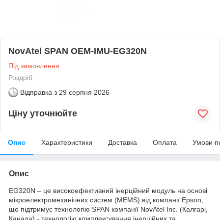
NovAtel SPAN OEM-IMU-EG320N
Під замовлення
Роздріб
Відправка з
29 серпня 2026
Ціну уточнюйте
Опис
Характеристики
Доставка
Оплата
Умови п
Опис
EG320N – це високоефективний інерційний модуль на основі
мікроелектромеханічних систем (MEMS) від компанії Epson,
що підтримує технологію SPAN компанії NovAtel Inc. (Калгарі,
Канада) - технологію комплексування інерційних та