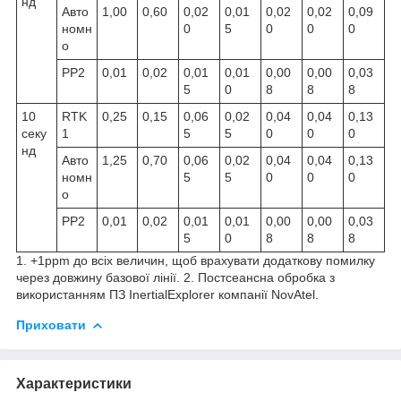
нд
Авто
1,00
0,60
0,02
0,01
0,02
0,02
0,09
номн
0
5
0
0
0
о
PP
2
0,01
0,02
0,01
0,01
0,00
0,00
0,03
5
0
8
8
8
10
RTK
0,25
0,15
0,06
0,02
0,04
0,04
0,13
секу
1
5
5
0
0
0
нд
Авто
1,25
0,70
0,06
0,02
0,04
0,04
0,13
номн
5
5
0
0
0
о
PP
2
0,01
0,02
0,01
0,01
0,00
0,00
0,03
5
0
8
8
8
1. +1ppm до всіх величин, щоб врахувати додаткову помилку
через довжину базової лінії. 2. Постсеансна обробка з
використанням ПЗ InertialExplorer компанії NovAtel.
Приховати
Характеристики