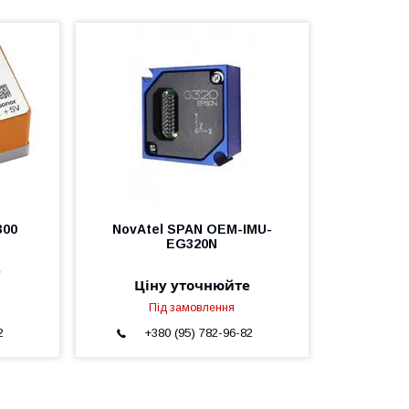
300
NovAtel SPAN OEM-IMU-
EG320N
е
Ціну уточнюйте
Під замовлення
2
+380 (95) 782-96-82